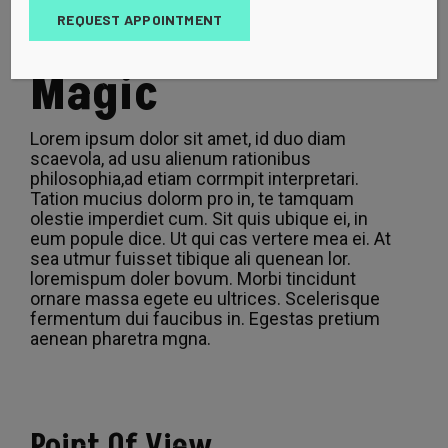
REQUEST APPOINTMENT
Discover the
Magic
Lorem ipsum dolor sit amet, id duo diam
scaevola, ad usu alienum rationibus
philosophia,ad etiam corrmpit interpretari.
Tation mucius dolorm pro in, te tamquam
olestie imperdiet cum. Sit quis ubique ei, in
eum popule dice. Ut qui cas vertere mea ei. At
sea utmur fuisset tibique ali quenean lor.
loremispum doler bovum. Morbi tincidunt
ornare massa egete eu ultrices. Scelerisque
fermentum dui faucibus in. Egestas pretium
aenean pharetra mgna.
Point Of View