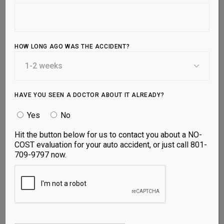
Jorge for five months
and got into the best
shape I’ve ever been in.
Thank you!
HOW LONG AGO WAS THE ACCIDENT?
Lorem ipsum dolor sit amet, id duo diam
scaevola, ad usu alienum rationibus
philosophia,ad etiam corrmpit interpretari.
Tation mucius dolorm pro in, te tamquam
HAVE YOU SEEN A DOCTOR ABOUT IT ALREADY?
olestie imperdiet cum. Sit quis ubique ei, in
eum popule dice. Ut qui cas vertere mea ei. At
Yes
No
sea utmur fuisset tibique ali quenean lor.
loremispum doler bovum. Morbi tincidunt
Hit the button below for us to contact you about a NO-
ornare massa egete eu ultrices. Scelerisque
COST evaluation for your auto accident, or just call 801-
fermentum dui faucibus in. Egestas pretium
709-9797 now.
aenean pharetra mgna ac placerat. Lacus viver
equat ac felis donec et. Velit scelerisque in
dictum non conseetur. Malesuada fames ac
turpis egestas maecenas phis mauris sit.
Mattis rhoncus urna neque viverra justo nec
ultrices dui sapien. Faucibus in ornare quam