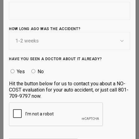
Jorge for five months
and got into the best
shape I’ve ever been in.
Thank you!
HOW LONG AGO WAS THE ACCIDENT?
Lorem ipsum dolor sit amet, id duo diam
scaevola, ad usu alienum rationibus
philosophia,ad etiam corrmpit interpretari.
Tation mucius dolorm pro in, te tamquam
HAVE YOU SEEN A DOCTOR ABOUT IT ALREADY?
olestie imperdiet cum. Sit quis ubique ei, in
eum popule dice. Ut qui cas vertere mea ei. At
Yes
No
sea utmur fuisset tibique ali quenean lor.
loremispum doler bovum. Morbi tincidunt
Hit the button below for us to contact you about a NO-
ornare massa egete eu ultrices. Scelerisque
COST evaluation for your auto accident, or just call 801-
fermentum dui faucibus in. Egestas pretium
709-9797 now.
aenean pharetra mgna ac placerat. Lacus viver
equat ac felis donec et. Velit scelerisque in
dictum non conseetur. Malesuada fames ac
turpis egestas maecenas phis mauris sit.
Mattis rhoncus urna neque viverra justo nec
ultrices dui sapien. Faucibus in ornare quam