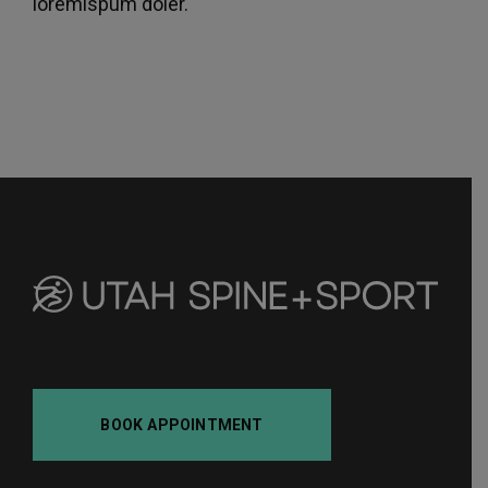
loremispum doler.
BOOK APPOINTMENT