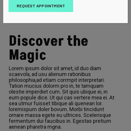
viverra orci sagittis eu voltpa. Commodo ullam
REQUEST APPOINTMENT
corper a lacus vestibulum. Morbi quis
commodo odio aenean.
Discover the
Magic
Lorem ipsum dolor sit amet, id duo diam
scaevola, ad usu alienum rationibus
philosophia,ad etiam corrmpit interpretari.
Tation mucius dolorm pro in, te tamquam
olestie imperdiet cum. Sit quis ubique ei, in
eum popule dice. Ut qui cas vertere mea ei. At
sea utmur fuisset tibique ali quenean lor.
loremispum doler bovum. Morbi tincidunt
ornare massa egete eu ultrices. Scelerisque
fermentum dui faucibus in. Egestas pretium
aenean pharetra mgna.